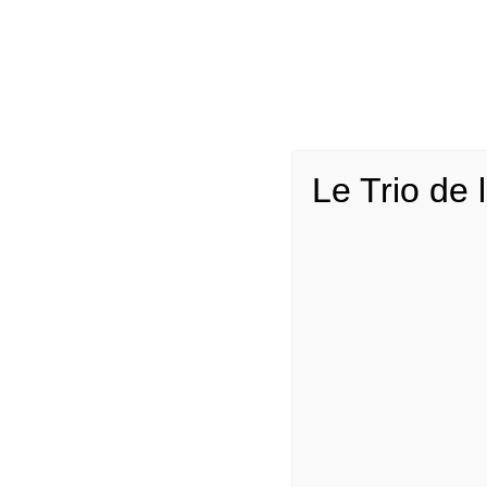
Le Trio de 
Fiche technique
Accord parfait
Cépages
Mourvèdre
Rendement :
30 hl/ha
Terroir