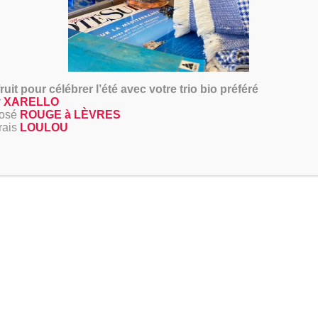
 2m de graves, sur un socle argileux.Terroir particulièrement venté, tr
ière avec sélection des jus les plus qualitatifs. Débourbage à froid
tion et prise de mousse naturelle en bouteille. Dégorgement à la volé
ruit pour célébrer l’été avec votre trio bio préféré
r
XARELLO
rosé
ROUGE à LÈVRES
frais
LOULOU
VOUS AIMEREZ AUSSI